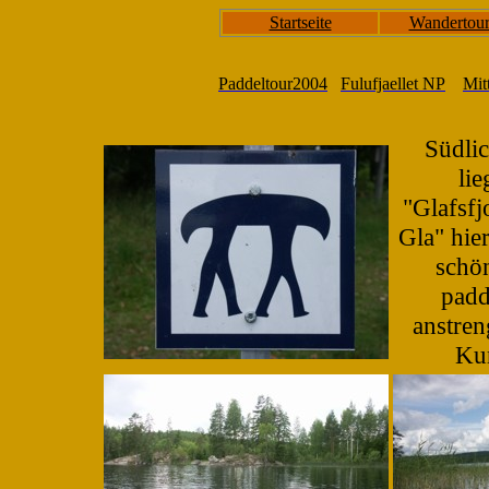
Startseite
Wandertou
Paddeltour2004
Fulufjaellet NP
Mit
Südli
lie
"Glafsfj
Gla" hier
schö
padd
anstre
Kun