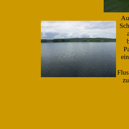
Au
Sch
P
ei
Flus
zu