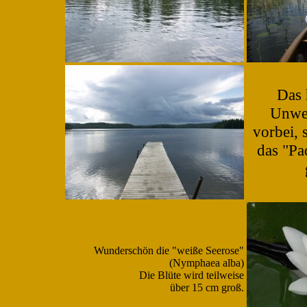
Das 
Unwet
vorbei, 
das "Pa
Wunderschön die "weiße Seerose"
(Nymphaea alba)
Die Blüte wird teilweise
über 15 cm groß.