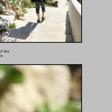
uf den
en