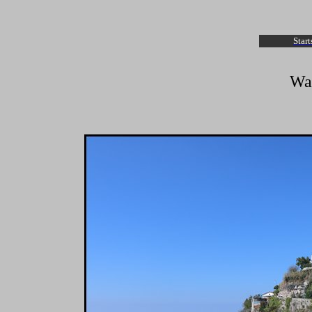
Start
Wan