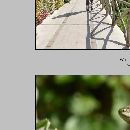
Wir h
w