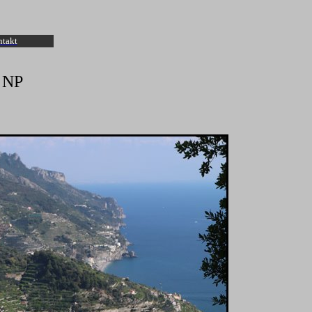
takt
o NP