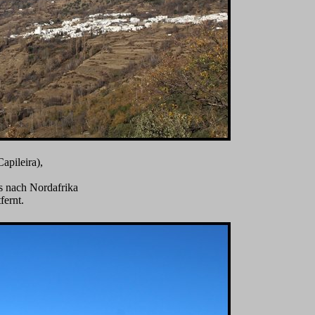
apileira),
s nach Nordafrika
fernt.