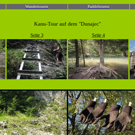
Wandertouren
Paddeltouren
Kanu-Tour auf dem "Dunajec"
Seite 3
Seite 4