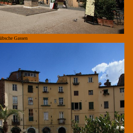
 hübsche Gassen