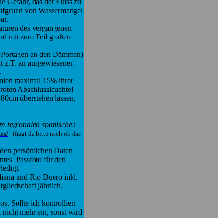
ie Gefahr, das der Fluss zu
 aufgrund von Wassermangel
ar.
taturen des vergangenen
und mit zum Teil großen
n (Portagen an den Dämmen)
ht z.T. an ausgewiesenen
.
anien maximal 15% ihrer
 roten Abschlussleuchte!
 80cm überstehen lassen,
em regionalen spanischen
es/
(fragt da bitte nach ob das
 den persönlichen Daten
nntes Passfoto für den
ledigt.
iana und Rio Duero inkl.
gliedschaft jährlich.
 Sollte ich kontrolliert
 nicht mehr ein, sonst wird