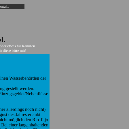
ntakt
l.
eder etwas für Kanuten.
 diese bitte mit!
zelnen Wasserbehörden der
ng gestellt werden.
h Einzugsgebiet/Nebenflüsse
.
er allerdings noch nicht).
ust des Jahres erlaubt
 nicht möglich den Rio Tajo
Bei einer langanhaltenden