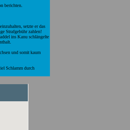
n berichten.
inzuhalten, setzte er das
ige Strafgebühr zahlen!
paddel ins Kanu schlängelte
thalt.
achsen und somit kaum
viel Schlamm durch