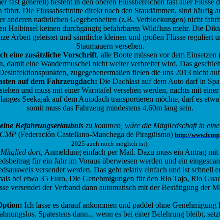
fast generell) besteht in den oberen Flussbereichen fast aller Flüsse d
führt. Die Flussabschnitte direkt nach den Staudämmen, sind häufig
er anderen natürlichen Gegebenheiten (z.B. Verblockungen) nicht fahrb
chen Halbinsel keinen durchgängig befahrbaren Wildfluss mehr. Die Dik
ze Arbeit geleistet und sämtliche kleinen und großen Flüsse reguliert 
Staumauern versehen.
h eine zusätzliche Vorschrift
, alle Boote müssen vor dem Einsetze
en, damit eine Wandermuschel nicht weiter verbreitet wird. Das geschie
Desinfektionspunkten, zugegebenermaßen fielen die uns 2013 nicht auf
asten auf dem Fahrzeugdach:
Die Dachlast auf dem Auto darf in Sp
tehen und muss mit einer Warntafel versehen werden, nachts mit einer
 langes Seekajak auf dem Autodach transportieren möchte, darf es etwa
somit muss das Fahrzeug mindestens 4,60m lang sein.
 eine Befahrungserlaubnis
zu kommen, wäre die Mitgliedschaft in ein
 FCMP
(Federación Castellano-Manchega de Piragüismo)
http://www.fcmp.
2025 auch noch möglich ist).
Mitglied dort
, Anmeldung einfach per Mail. Dazu muss ein Antrag mit
iedsbeitrag für ein Jahr im Voraus überwiesen werden und ein eingesca
edsausweis versendet werden. Das geht relativ einfach und ist schnell er
amals bei etwa 35 Euro. Die Genehmigungen für den Rio Tajo, Rio Guad
se versendet der Verband dann automatisch mit der Bestätigung der Mit
Option:
Ich lasse es darauf ankommen und paddel ohne Genehmigung los.
ahnungslos. Spätestens dann... wenn es bei einer Belehrung bleibt, setzt