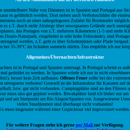
n unmittelbarer Nähe von Dämmen ist in Spanien und Portugal aus Sich
ann es gefährlich werden. Dort stehen auch Verbotsschilder die eindeu
meistens noch an einer nahegelegenen Zufahrt für Bootstrailer möglich
 es z.T. durch steile Abstiege über unwegsames Gelände auch unmögli
nplanen, das Portagen von z.T. mehreren Kilometern (1-5 und mehr Kil
 Douro-Naturpark, eingebettet in sehr hohe Felswände), sind Portage
trengend werden, z.T. geht es über Schotterpisten oder Pfade bergauf.
n bei 35-39°C im Schatten sammeln dürfen. Das empfehle ich nur körpe
Allgemeines/Übernachten/Infrastruktur
achten ist in Portugal und Spanien untersagt. In Portugal scheint es auß
 mal geduldet zu werden. In Spanien würde ich nur in
nicht einsehbar
en!), besser kein Zelt aufbauen.
Offenes Feuer
sollte bei der extreme
ist strengstens verboten! Generell ist die Infrastruktur für Kanuten auf
elhaft, bzw. gar nicht vorhanden. Campingplätze sind an den Flüssen u
tour muss also gut geplant werden. Biwakplätze fand ich bisher nur am 
gal und am Startpunkt am Rio Alagon/Spanien vor. Ausgewiesene Umse
vielen Staudämmen sind überhaupt nicht vorhanden!
Es muss insgesamt während einer Gepäcktour viel improvisiert werden
Für weitere Fragen stehe ich gerne
per Mail
zur Verfügung.