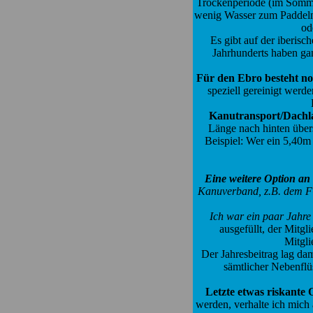
Trockenperiode (im Sommer 
wenig Wasser zum Paddeln 
od
Es gibt auf der iberis
Jahrhunderts haben gan
Für den Ebro besteht noc
speziell gereinigt werd
Kanutransport/Dachl
Länge nach hinten übers
Beispiel: Wer ein 5,40m
Eine weitere Option an
Kanuverband, z.B. dem
Ich war ein paar Jahre 
ausgefüllt, der Mitgl
Mitgli
Der Jahresbeitrag lag d
sämtlicher Nebenflüs
Letzte etwas riskante 
werden, verhalte ich mich 