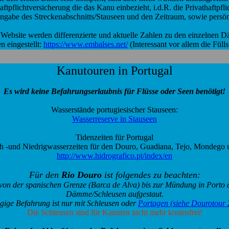
tpflichtversicherung die das Kanu einbezieht, i.d.R. die Privathaftpflich
Angabe des Streckenabschnitts/Stauseen und den Zeitraum, sowie persö
 Website werden differenzierte und aktuelle Zahlen zu den einzelnen
n eingestellt:
https://www.embalses.net/
(Interessant vor allem die Füll
Kanutouren in Portugal
Es wird keine Befahrungserlaubnis für Flüsse oder Seen benötigt!
Wasserstände portugiesischer Stauseen:
Wasserreserve in Stauseen
Tidenzeiten für Portugal
 -und Niedrigwasserzeiten für den Douro, Guadiana, Tejo, Mondego 
http://www.hidrografico.pt/index/en
Für den
Rio Douro
ist folgendes zu beachten:
von der spanischen Grenze (Barca de Alva) bis zur Mündung in Porto 
Dämme/Schleusen aufgestaut.
gige Befahrung ist nur mit Schleusen oder
Portagen (siehe Dourotour
Die Schleusen sind für Kanuten nicht mehr kostenfrei!