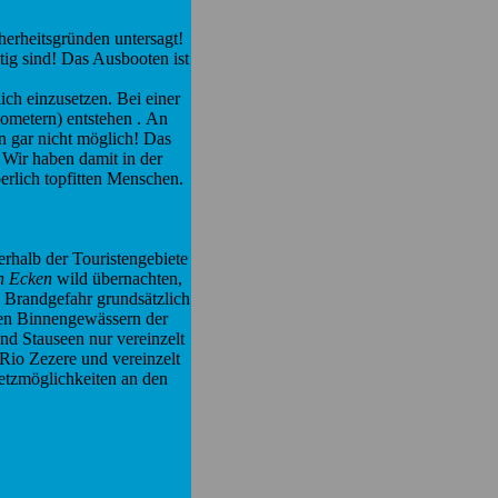
erheitsgründen untersagt!
tig sind! Das Ausbooten ist
.
ch einzusetzen. Bei einer
ometern) entstehen . An
n gar nicht möglich! Das
 Wir haben damit in der
rlich topfitten Menschen.
erhalb der Touristengebiete
en Ecken
wild übernachten,
n Brandgefahr grundsätzlich
 den Binnengewässern der
nd Stauseen nur vereinzelt
Rio Zezere und vereinzelt
tzmöglichkeiten an den
.