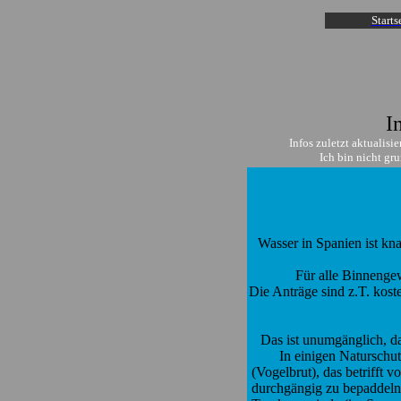
Starts
I
Infos zuletzt aktualis
Ich bin nicht gr
Wasser in Spanien ist kn
Für alle Binnenge
Die Anträge sind z.T. kost
Das ist unumgänglich, da 
In einigen Naturschut
(Vogelbrut), das betrifft 
durchgängig zu bepaddeln,