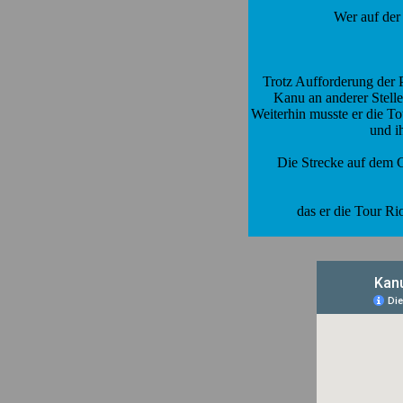
Wer auf der
Trotz Aufforderung der P
Kanu an anderer Stelle
Weiterhin musste er die To
und i
Die Strecke auf dem 
das er die Tour R