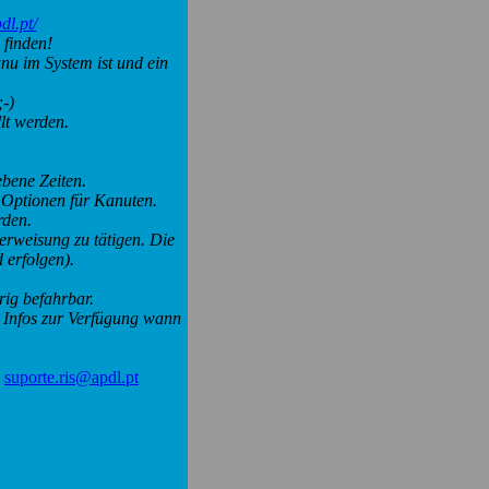
dl.pt/
 finden!
anu im System ist und ein
;-)
lt werden.
bene Zeiten.
d Optionen für Kanuten.
erden.
rweisung zu tätigen. Die
 erfolgen).
ig befahrbar.
n Infos zur Verfügung wann
.
suporte.ris@apdl.pt