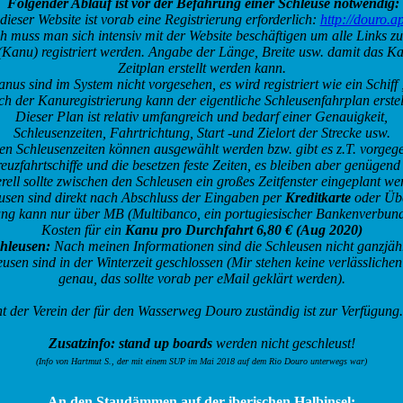
Folgender Ablauf ist vor der Befahrung einer Schleuse notwendig:
 dieser Website ist vorab eine Registrierung erforderlich:
http://douro.ap
h muss man sich intensiv mit der Website beschäftigen um alle Links zu
 (Kanu) registriert werden. Angabe der Länge, Breite usw. damit das K
Zeitplan erstellt werden kann.
nus sind im System nicht vorgesehen, es wird registriert wie ein Schiff 
ch der Kanuregistrierung kann der eigentliche Schleusenfahrplan erstel
Dieser Plan ist relativ umfangreich und bedarf einer Genauigkeit,
Schleusenzeiten, Fahrtrichtung, Start -und Zielort der Strecke usw.
en Schleusenzeiten können ausgewählt werden bzw. gibt es z.T. vorgege
uzfahrtschiffe und die besetzen feste Zeiten, es bleiben aber genügen
ell sollte zwischen den Schleusen ein großes Zeitfenster eingeplant w
usen sind direkt nach Abschluss der Eingaben per
Kreditkarte
oder Übe
ng kann nur über
MB (Multibanco, ein portugiesischer Bankenverbund
Kosten für ein
Kanu pro Durchfahrt 6,80 € (Aug 2020)
chleusen:
Nach meinen Informationen sind die Schleusen nicht ganzjähr
eusen sind in der Winterzeit geschlossen (Mir stehen keine verlässliche
genau, das sollte vorab per eMail geklärt werden).
t der Verein der für den Wasserweg Douro zuständig ist zur Verfügung
Zusatzinfo: stand up boards
werden nicht geschleust!
(Info von Hartmut S., der mit einem SUP im Mai 2018 auf dem Rio Douro unterwegs war)
An den Staudämmen auf der iberischen Halbinsel: