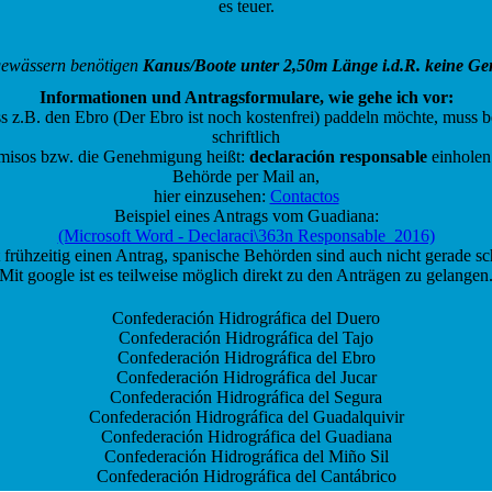
es teuer.
gewässern benötigen
Kanus/Boote unter 2,50m Länge i.d.R. keine
Ge
Informationen und Antragsformulare, wie gehe ich vor:
s z.B. den Ebro (Der Ebro ist noch kostenfrei) paddeln möchte, muss b
schriftlich
rmisos bzw. die Genehmigung heißt:
declaración responsable
einholen.
Behörde per Mail an,
hier einzusehen:
Contactos
Beispiel eines Antrags vom Guadiana:
(Microsoft Word - Declaraci\363n Responsable_2016)
t frühzeitig einen Antrag, spanische Behörden sind auch nicht gerade sc
Mit google ist es teilweise möglich direkt zu den Anträgen zu gelangen
Confederación Hidrográfica del Duero
Confederación Hidrográfica del Tajo
Confederación Hidrográfica del Ebro
Confederación Hidrográfica del Jucar
Confederación Hidrográfica del Segura
Confederación Hidrográfica del Guadalquivir
Confederación Hidrográfica del Guadiana
Confederación Hidrográfica del Miño Sil
Confederación Hidrográfica del Cantábrico