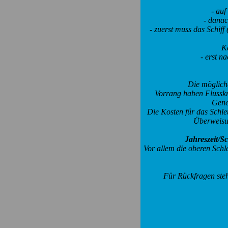
- auf
- danac
- zuerst muss das Schiff
Ka
- erst na
Die möglich
Vorrang haben Flusskre
Gener
Die Kosten für das Schle
Überweisu
Jahreszeit/S
Vor allem die oberen Schl
Für Rückfragen steh