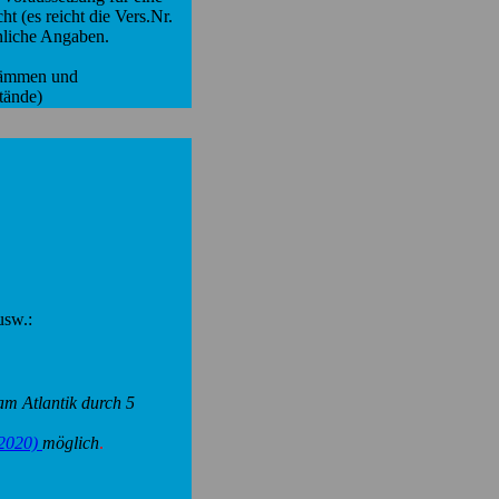
t (es reicht die Vers.Nr.
nliche Angaben.
 Dämmen und
stände)
usw.:
am Atlantik durch 5
 2020)
möglich
.