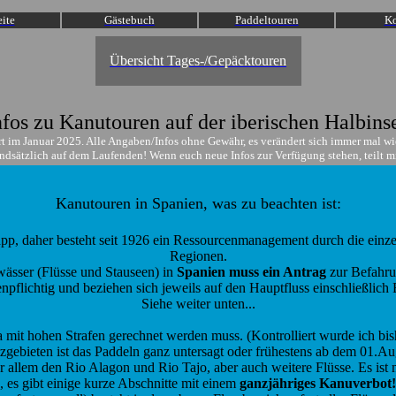
eite
Gästebuch
Paddeltouren
Ko
Übersicht Tages-/Gepäcktouren
nfos zu Kanutouren auf der iberischen Halbinse
iert im Januar 2025. Alle Angaben/Infos ohne Gewähr, es verändert sich immer mal wi
undsätzlich auf dem Laufenden! Wenn euch neue Infos zur Verfügung stehen, teilt mir
Kanutouren in Spanien, was zu beachten ist:
app, daher besteht seit 1926 ein Ressourcenmanagement durch die ein
Regionen.
wässer (Flüsse und Stauseen) in
Spanien muss ein Antrag
zur Befahru
enpflichtig und beziehen sich jeweils auf den Hauptfluss einschließlic
Siehe weiter unten...
mit hohen Strafen gerechnet werden muss. (Kontrolliert wurde ich bish
zgebieten ist das Paddeln ganz untersagt oder frühestens ab dem 01.Aug
vor allem den Rio Alagon und Rio Tajo, aber auch weitere Flüsse.
Es ist
 es gibt einige kurze Abschnitte mit einem
ganzjähriges
Kanuverbot!