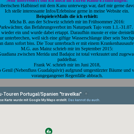
Sehr interessiert bin ich auch an Euren Kanu-Erfahrungen:
 iberischen Halbinsel mit dem Kanu unterwegs war, darf mir gerne davo
Ich stelle interessante Infos/Erlebnisse gerne in meine Website ein.
Beispiele/eMails die ich erhielt:
Micha B. aus der Schweiz schrieb mir im Frühsommer 2016:
arkwächter, das Befahrungsverbot im Naturpark Tajo vom 1.1.-31.07. e
 wieder ein und wurde dabei ertappt. Daraufhin musste er eine dreistell
ur unterbrechen, weil sich eine giftige Wasserschlange über sein Stech
hn dann sofort biss. Die Tour unterbrach er mit einem Krankenhausaufen
M.G. aus Mainz schrieb mir im September 2015:
Guadiana zwischen Merida und Badajoz ist total verkrautet und zugew
paddelbar.
Frank W. schrieb mir im Juni 2018,
io Genil (Nebenfluss Guadalquivir) aufgrund umgestürzter Bäume und 
vorangegangener Regenfälle abbrach.