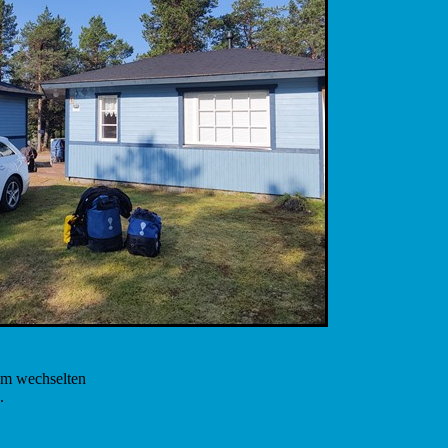
em wechselten
.