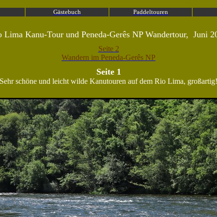
Gästebuch
Paddeltouren
o Lima Kanu-Tour und
Peneda-Gerês NP Wandertour
, Juni 2
Seite 2
Wandern im
Peneda-Gerês NP
Seite 1
Sehr schöne und leicht wilde Kanutouren auf dem Rio Lima, großartig