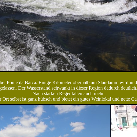
bei Ponte da Barca. Einige Kilometer oberhalb am Staudamm wird in
gelassen. Der Wasserstand schwankt in dieser Region dadurch deutlich
Nach starken Regenfällen auch mehr.
 Ort selbst ist ganz hübsch und bietet ein gutes Weinlokal und nette Ca