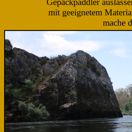
Gepäckpaddler auslasse
mit geeignetem Materia
mache da