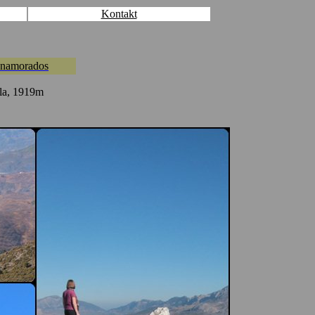
Kontakt
 Enamorados
la, 1919m