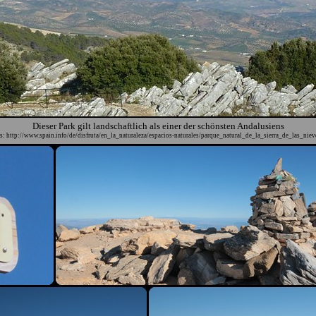
Dieser Park gilt landschaftlich als einer der schönsten Andalusiens
s: http://www.spain.info/de/disfruta/en_la_naturaleza/espacios-naturales/parque_natural_de_la_sierra_de_las_niev