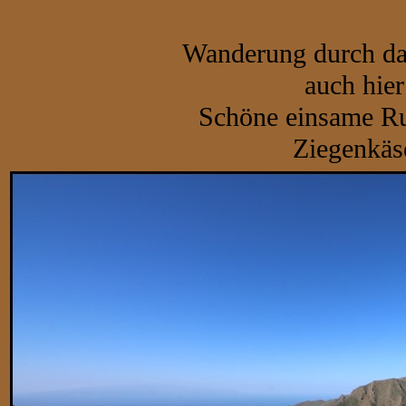
Wanderung durch das
auch hier
Schöne einsame R
Ziegenkäse