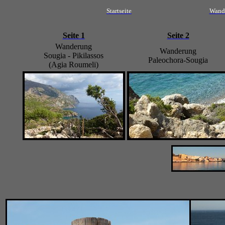
Startseite
Wand
Seite 1
Seite 2
Wanderung
Wanderung
Sougia - Pikilassos
Paleochora-Sougia
(Agia Roumeli)