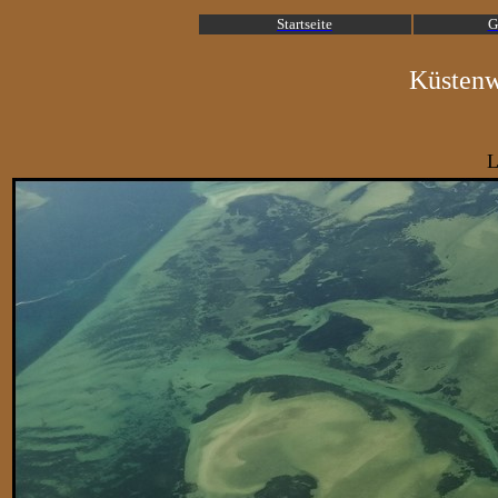
Startseite
G
Küstenw
L