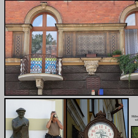
Hübsc
wi