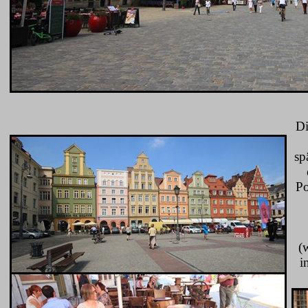
Di
sp
Po
(
i