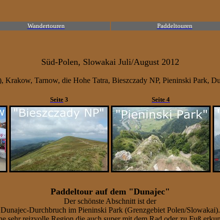
Wandertouren
Paddeltouren
Süd-Polen, Slowakai Juli/August 2012
), Krakow, Tarnow, die Hohe Tatra, Bieszczady NP,
Pieninski Park, D
Seite
3
Seite 4
Paddeltour auf dem "Dunajec"
Der schönste Abschnitt ist der
Dunajec-Durchbruch im Pieninski Park (Grenzgebiet Polen/Slowakai).
ine sehr reizvolle Region die auch super mit dem Rad oder zu Fuß erku