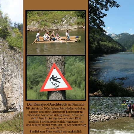
Der Dunajec-Durchbruch
im Pieninski-
NP. An bis zu 300m hohen Felswänden vorbei zu
paddeln und diese fantastische Landschaft zu
bewundern war schon richtig klasse. Schon seit
dem 19ten Jh. ist das auch mit dem Floß
machbar. Schwimmweste nicht vergessen, wir
sind da nicht immer Vorbilder, es war schlichtweg
zu heiß, 32°C!
Parallel zum Fluss verläuft ein unglaublich